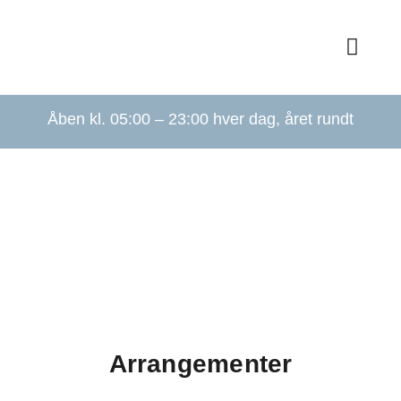
Skip
to
Toggl
content
Navig
For
Åben kl. 05:00 – 23:00 hver dag, året rundt
Bliv 
Om
Ho
Pa
Arrangementer
Picke