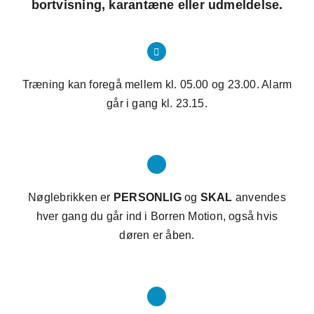
bortvisning, karantæne eller udmeldelse.
Mot
Medle
Træning kan foregå mellem kl. 05.00 og 23.00. Alarm
Kon
går i gang kl. 23.15.
Arrang
Nøglebrikken er
PERSONLIG
og
SKAL
anvendes
hver gang du går ind i Borren Motion, også hvis
døren er åben.