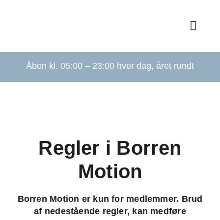
Skip
to
Toggl
content
Navig
For
Åben kl. 05:00 – 23:00 hver dag, året rundt
Bliv 
Om
Regler i Borren
Ho
Motion
Pa
Borren Motion er kun for medlemmer. Brud
Picke
af nedestående regler, kan medføre