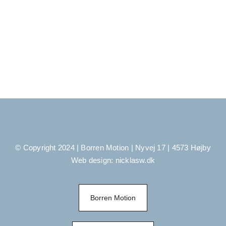
Mot
Medle
Kon
Arrang
© Copyright 2024 | Borren Motion | Nyvej 17 | 4573 Højby
Web design:
nicklasw.dk
Borren Motion