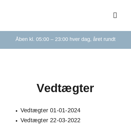
Skip
to
Toggl
content
Navig
For
Åben kl. 05:00 – 23:00 hver dag, året rundt
Bliv 
Om
Vedtægter
Ho
Pa
Vedtægter 01-01-2024
Picke
Vedtægter 22-03-2022